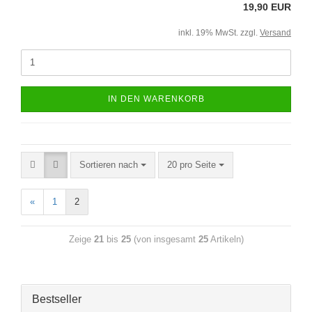
19,90 EUR
inkl. 19% MwSt. zzgl.
Versand
IN DEN WARENKORB
Sortieren nach
20 pro Seite
«
1
2
Zeige
21
bis
25
(von insgesamt
25
Artikeln)
Bestseller