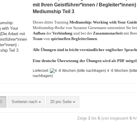
mit Ihren Geistführer*innen / Begleiter*innen) 
Mediumship Teil 3
Dieses dritte Training
Mediumship: Working with Your Guid
Mediumship-Reihe von Suzanne Giesemann unterstützt Sie be
Aufbau
der
Verbindung
und bei der
Zusammenarbeit
mit Ihr
Team
von
spirituellen BegleiterInnen
.
Alle Übungen sind in leicht verständlicher englischer Sprach
Eine deutsche Übersetzung der Übungen wird als PDF mitgeli
Lieferzeit:
4 -6 Wochen (bitt
nachfragen)
Sortieren nach
20 pro Seite
Zeige
1
bis
6
(von insgesamt
6
Art