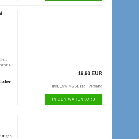
i-
heit
Ebene zu
19,90 EUR
lischer
inkl. 19% MwSt. zzgl.
Versand
e
IN DEN WARENKORB
eistigen