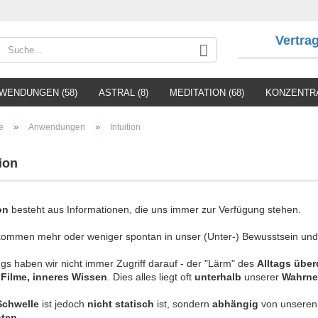
Vertra
WENDUNGEN (58)
ASTRAL (8)
MEDITATION (68)
KONZENTRA
»
»
e
Anwendungen
Intuition
tion
Kon
on
besteht aus Informationen, die uns immer zur Verfügung stehen.
Pa
kommen mehr oder weniger spontan in unser (Unter-) Bewusstsein und 
ngs haben wir nicht immer Zugriff darauf - der "Lärm" des
Alltags übe
, Filme, inneres Wissen
. Dies alles liegt oft
unterhalb
unserer
Wahrne
Schwelle
ist jedoch
nicht statisch
ist, sondern
abhängig
von unsere
hten
.