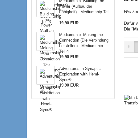
Mediumship: Building the
Power (Aufbau der
Wie ka
Fähigkeit) - Mediumship Teil
2
19,90 EUR
Dafür 
Die "
M
Mediumship: Making the
Connection (Die Verbindung
herstellen) - Mediumship
Teil 4
19,90 EUR
Adventures in Synaptic
Exploration with Hemi-
Sync®
19,90 EUR