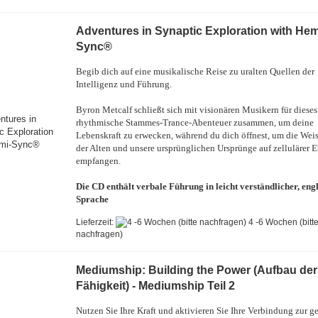
Adventures in Synaptic Exploration with Hem
Sync®
Begib dich auf eine musikalische Reise zu uralten Quellen der
Intelligenz und Führung.
Byron Metcalf schließt sich mit visionären Musikern für dieses
rhythmische Stammes-Trance-Abenteuer zusammen, um deine
Lebenskraft zu erwecken, während du dich öffnest, um die Weis
der Alten und unsere ursprünglichen Ursprünge auf zellulärer 
empfangen.
Die CD enthält verbale Führung in leicht verständlicher, eng
Sprache
Lieferzeit:
4 -6 Wochen (bitt
nachfragen)
Mediumship: Building the Power (Aufbau der
Fähigkeit) - Mediumship Teil 2
Nutzen Sie Ihre Kraft und aktivieren Sie Ihre Verbindung zur g