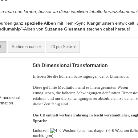
nn man nun lernen, besser an diese intuitiven Inhalte heranzukommen
wurden ganz
spezielle Alben
mit Hemi-Sync Klangmustern entwickelt,
ediumship
"-Alben von
Suzanne Giesmann
stechen dabei heraus!
Sortieren nach
20 pro Seite
5th Dimensional Transformation
Erleben Sie die höheren Schwingungen der 5. Dimension.
Diese geführte Meditation wird es Ihrem gesamten Wesen
ermöglichen, die höheren Schwingungen der fünften Dimensio
erfahren und nur die Schwingungen zu absorbieren, zu denen S
dieser Zeit fähig sind.
Die CD enthält verbale Führung in leicht verständlicher, eng
Sprache
Lieferzeit:
4 -6 Wochen (bitt
nachfragen)