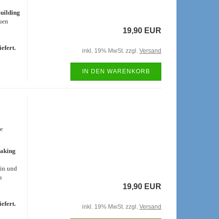
uilding
auen
19,90 EUR
efert.
inkl. 19% MwSt. zzgl.
Versand
e
IN DEN WARENKORB
ne
aking
in und
u
19,90 EUR
efert.
inkl. 19% MwSt. zzgl.
Versand