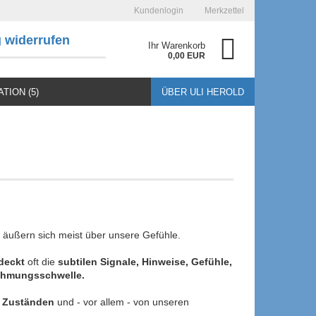
Kundenlogin
Merkzettel
g widerrufen
Ihr Warenkorb
0,00 EUR
TION (5)
ÜBER ULI HEROLD
to erstellen
sswort vergessen?
äußern sich meist über unsere Gefühle.
rdeckt
oft die
subtilen Signale, Hinweise, Gefühle,
hmungsschwelle.
n
Zuständen
und - vor allem - von unseren