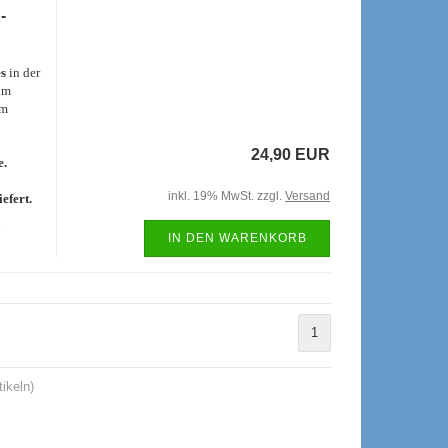
-
es
in der
im
em
24,90 EUR
e.
inkl. 19% MwSt. zzgl.
Versand
efert.
e
IN DEN WARENKORB
1
ikeln)