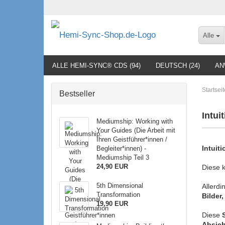
Alle
ALLE HEMI-SYNC® CDS (94)
DEUTSCH (24)
AN
Startseit
Bestseller
Intui
Mediumship: Working with
Your Guides (Die Arbeit mit
Ihren Geistführer*innen /
Intuiti
Begleiter*innen) -
Mediumship Teil 3
24,90 EUR
Diese 
5th Dimensional
Allerdi
Transformation
Bilder
19,90 EUR
Diese
Absic