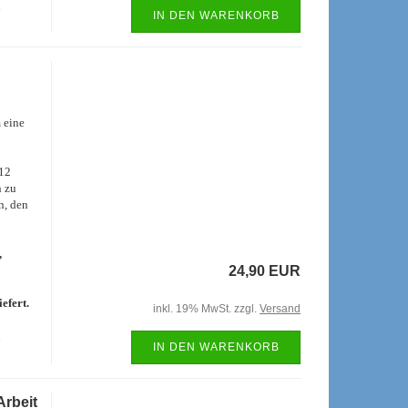
e
IN DEN WARENKORB
 eine
 12
n zu
n, den
,
24,90 EUR
efert.
inkl. 19% MwSt. zzgl.
Versand
e
IN DEN WARENKORB
Arbeit