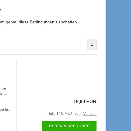
?
 um genau diese Bedingungen zu schaffen.
1
n zu
ie in
19,90 EUR
lischer
inkl. 19% MwSt. zzgl.
Versand
e
IN DEN WARENKORB