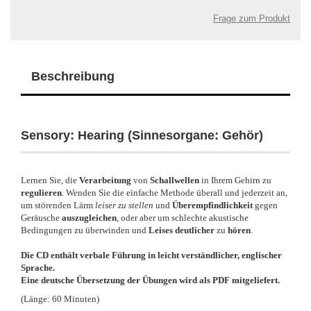
Frage zum Produkt
Beschreibung
Sensory: Hearing (Sinnesorgane: Gehör)
Lernen Sie, die
Verarbeitung
von
Schallwellen
in Ihrem Gehirn zu
regulieren
. Wenden Sie die einfache Methode überall und jederzeit an,
um störenden Lärm
leiser zu stellen
und
Überempfindlichkeit
gegen
Geräusche
auszugleichen
, oder aber um schlechte akustische
Bedingungen zu überwinden und
Leises deutlicher
zu
hören
.
Die CD enthält verbale Führung in leicht verständlicher, englischer
Sprache.
Eine deutsche Übersetzung der Übungen wird als PDF mitgeliefert.
(Länge: 60 Minuten)